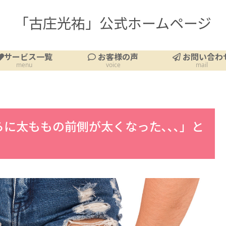
「古庄光祐」公式ホームページ
サービス一覧
お客様の声
お問い合わ
menu
voice
mail
に太ももの前側が太くなった､､､」と