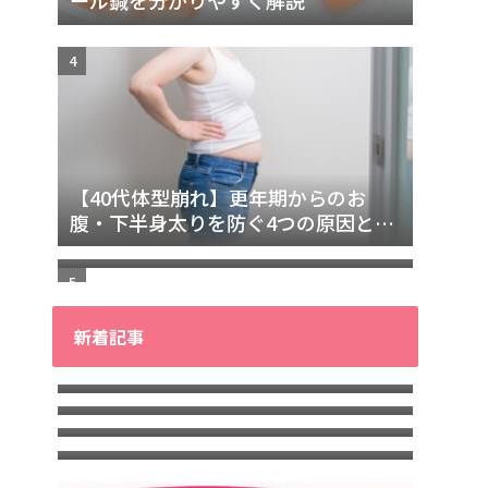
【40代体型崩れ】更年期からのお
巻き肩のセルフチェック方法と原因
腹・下半身太りを防ぐ4つの原因と改
｜自分で改善するための完全ガイド
善法
新着記事
40代からの「疲れやすさ」の正体が
40代からの「疲れやすさ」オンライ
わかる！無料10日間メール講座
「腰痛と疲れてからの回復が早くな
ン診断講座
「マッサージへ行っても、すぐ疲れ
る」秘訣
が戻る…」その理由