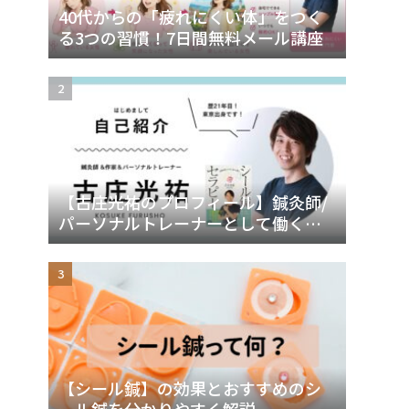
40代からの「疲れにくい体」をつく
る3つの習慣！7日間無料メール講座
【古庄光祐のプロフィール】鍼灸師/
パーソナルトレーナーとして働く理
由
【シール鍼】の効果とおすすめのシ
ール鍼を分かりやすく解説