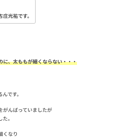
古庄光祐です。
のに、太ももが細くならない・・・
るんです。
をがんばっていましたが
した。
細くなり