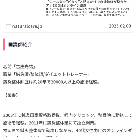
「シール鍼を”ピタッ”と貼るだけで自律神経が整うケ
ア」ZOOMオンライン講座
●「シール鍼を”ピタッ”と貼るだけで自律神経が整うケア」ZOOM
オンライン講座「いくつになっても体も心も軽やかに過ごせる人」
は、いったい何が違うんだろう？…その秘密、鍼灸整体師が、こっ
そり教えます。「なんとなくだるい、、、」「眠りが浅い、、
ReadMore
2023.02.08
naturalcare.jp
■講師紹介
名前「古庄光祐」
職業「鍼灸師/整体師/ダイエットトレーナー」
鍼灸整体師歴は約20年で20000人以上の施術経験。
【著書】
2003年に鍼灸国家資格取得後、都内クリニック、整骨院に勤務して
施術を経験。2011年に鍼灸整体業にて独立開業。
福岡県で鍼灸整体院で勤務しながら、40代女性向けのオンラインダ