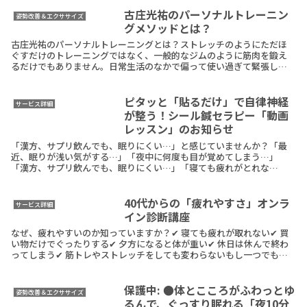
古庄光祐のパーソナルトレーニン
姿勢改善＆エクササイズ
グメソッドとは？
古庄光祐のパーソナルトレーニングとは？ストレッチのようにただほ
ぐすだけのトレーニングではなく、一般的なジムのように筋肉を鍛え
るだけでもありません。日常生活のなかで偏って使い過ぎて緊張して
いる筋肉をゆるめ、使わな過ぎて力が低下している筋肉を目
ReadMore
ピタッと「貼るだけ」で自律神経
サービス詳細
が整う！シール鍼セラピー「動画
レッスン」のお知らせ
「漢方、サプリ飲んでも、眠りにくい…」と感じていませんか？「最
近、眠りが浅い気がする…」「夜中に何度も目が覚めてしまう…」
「漢方、サプリ飲んでも、眠りにくい…」「寝ても疲れがとれな
い…」「癒しの音楽聞いても、眠りが浅い…」こんな悩み気になっ
ReadMore
40代からの「疲れやすさ」オンラ
サービス詳細
イン診断講座
なぜ、疲れやすいのか知っていますか？✔ 寝ても疲れが取れない✔ 買
い物だけでぐったりする✔ 夕方になると体が重い✔ 休日は休んで終わ
ってしまう✔ 筋トレやストレッチをしても変わらないもし一つでも当
てはまるなら、疲れやすさの原因は、年齢でも筋ReadMore
保護中: ●体とこころがふわっとゆ
姿勢改善＆エクササイズ
るんで、ぐっすり眠れる「夜10分