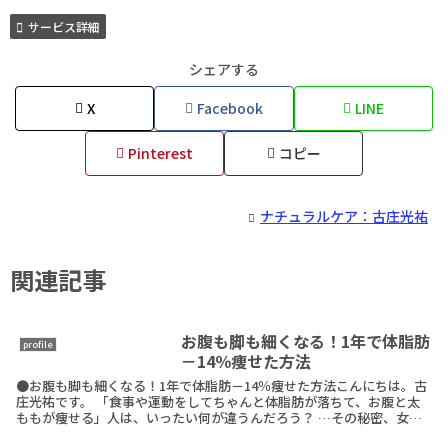
サービス詳細
シェアする
X
Facebook
LINE
Pinterest
コピー
ナチュラルケア：古庄光祐
関連記事
お腹も脚も細くなる！1年で体脂肪
profile
－14％痩せた方法
●お腹も脚も細くなる！1年で体脂肪－14％痩せた方法こんにちは。古
庄光祐です。 「食事や運動をしてちゃんと体脂肪が落ちて、お腹と太
ももが痩せる」人は、いったい何が違うんだろう？ …その秘密、女性
のお腹と太もも痩せ専門のボディメイクトレーナーReadMore