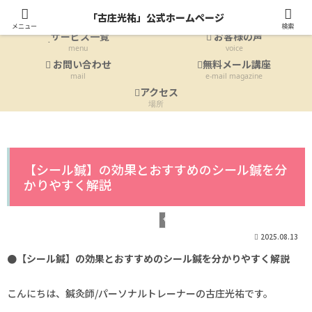
ホーム
プロフィール
「古庄光祐」公式ホームページ
Home
profile
メニュー
検索
サービス一覧
お客様の声
menu
voice
お問い合わせ
無料メール講座
mail
e-mail magazine
アクセス
場所
【シール鍼】の効果とおすすめのシール鍼を分
かりやすく解説
サービス詳細
2025.08.13
●【シール鍼】の効果とおすすめのシール鍼を分かりやすく解説
こんにちは、鍼灸師/パーソナルトレーナーの古庄光祐です。