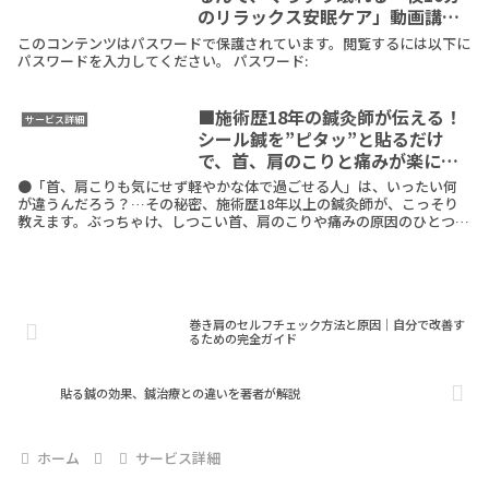
のリラックス安眠ケア」動画講座
（メルマガ読者さん特別価格販
このコンテンツはパスワードで保護されています。閲覧するには以下に
売）
パスワードを入力してください。 パスワード:
■施術歴18年の鍼灸師が伝える！
サービス詳細
シール鍼を”ピタッ”と貼るだけ
で、首、肩のこりと痛みが楽にな
るオンライン講座
●「首、肩こりも気にせず軽やかな体で過ごせる人」は、いったい何
が違うんだろう？…その秘密、施術歴18年以上の鍼灸師が、こっそり
教えます。ぶっちゃけ、しつこい首、肩のこりや痛みの原因のひとつ
は、「腕や胸の筋肉の縮み」にあります。約20000人ReadMore
巻き肩のセルフチェック方法と原因｜自分で改善す
るための完全ガイド
貼る鍼の効果、鍼治療との違いを著者が解説
ホーム
サービス詳細