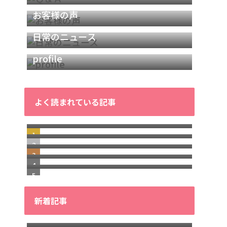
お客様の声
日常のニュース
profile
よく読まれている記事
40代からの「疲れにくい体」をつく
【古庄光祐のプロフィール】鍼灸師/
る3つの習慣！7日間無料メール講座
【シール鍼】の効果とおすすめのシ
パーソナルトレーナーとして働く理
【40代体型崩れ】更年期からのお
ール鍼を分かりやすく解説
由
巻き肩のセルフチェック方法と原因
腹・下半身太りを防ぐ4つの原因と改
｜自分で改善するための完全ガイド
善法
新着記事
40代からの「疲れやすさ」の正体が
40代からの「疲れやすさ」オンライ
わかる！無料10日間メール講座
「腰痛と疲れてからの回復が早くな
ン診断講座