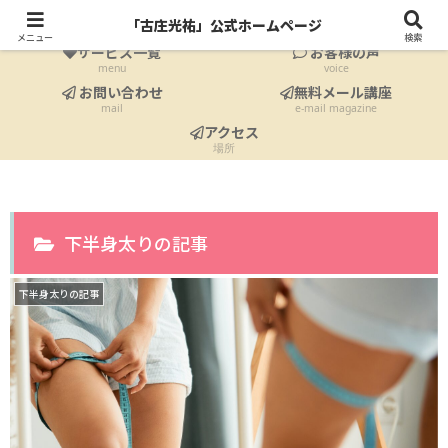
ホーム
プロフィール
「古庄光祐」公式ホームページ
Home
profile
メニュー
検索
サービス一覧
お客様の声
menu
voice
お問い合わせ
無料メール講座
mail
e-mail magazine
アクセス
場所
下半身太りの記事
下半身太りの記事