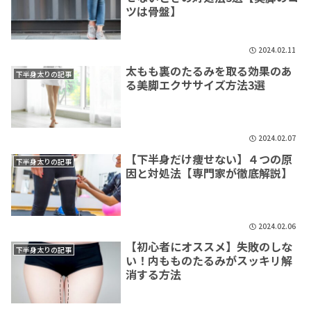
ツは骨盤】
2024.02.11
太もも裏のたるみを取る効果のあ
下半身太りの記事
る美脚エクササイズ方法3選
2024.02.07
【下半身だけ痩せない】４つの原
下半身太りの記事
因と対処法【専門家が徹底解説】
2024.02.06
【初心者にオススメ】失敗のしな
下半身太りの記事
い！内もものたるみがスッキリ解
消する方法