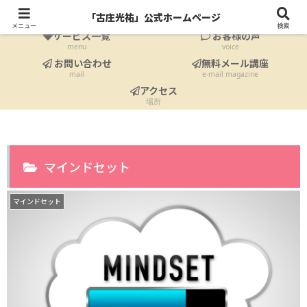
ホーム
プロフィール
「古庄光祐」公式ホームページ
Home
profile
メニュー
検索
サービス一覧
お客様の声
menu
voice
お問い合わせ
無料メール講座
mail
e-mail magazine
アクセス
場所
マインドセット
マインドセット