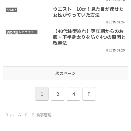
2025.08.24
ウエスト－10㎝！見た目が痩せた
profile
女性がやっていた方法
2025.08.24
【40代体型崩れ】更年期からのお
姿勢改善＆エクササイズ
腹・下半身太りを防ぐ4つの原因と
改善法
2025.08.20
次のページ
次
1
2
4
へ
ホーム
食事管理