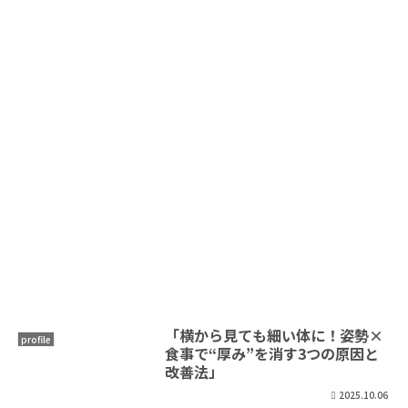
「横から見ても細い体に！姿勢×
profile
食事で“厚み”を消す3つの原因と
改善法」
2025.10.06