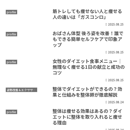
筋トレしても痩せない人と痩せる
profile
人の違いは「ガスコンロ」
2025.08.25
おばさん体型 後ろ姿を改善！誰で
profile
もできる簡単セルフケアで印象ア
ップ
2025.08.25
女性のダイエット食事メニュー｜
profile
無理なく痩せる1日の献立と成功の
コツ
2025.08.25
整体でダイエットができるの？効
姿勢改善＆エクササイズ
果と仕組みを整体師が徹底解説
2025.08.24
整体は痩せる効果はあるの？ダイ
profile
エットに整体を取り入れると痩せ
る理由