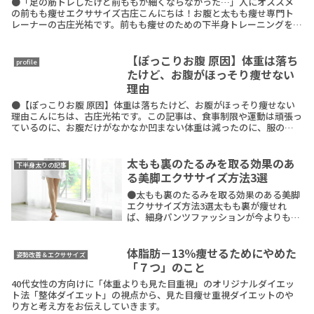
●「足の筋トレしたけど前ももが細くならなかった…」人にオススメ
の前もも痩せエクササイズ古庄こんにちは！お腹と太もも痩せ専門ト
レーナーの古庄光祐です。前もも痩せのための下半身トレーニングをし
ているのに、太ももが細くならない・・・なんて状況になReadMore
【ぽっこりお腹 原因】体重は落ち
profile
たけど、お腹がほっそり痩せない
理由
●【ぽっこりお腹 原因】体重は落ちたけど、お腹がほっそり痩せない
理由こんにちは、古庄光祐です。この記事は、食事制限や運動は頑張っ
ているのに、お腹だけがなかなか凹まない体重は減ったのに、服のシ
ルエットが変わらない年齢のせいかも…とあきらめかけReadMore
太もも裏のたるみを取る効果のあ
下半身太りの記事
る美脚エクササイズ方法3選
●太もも裏のたるみを取る効果のある美脚
エクササイズ方法3選太もも裏が痩せれ
ば、細身パンツファッションが今よりもっ
と楽しめるのに、筋トレしてもなかなか痩
せない…。と、悩んでいませんか？自分で
はなかなか見る機会がないのが太もも裏で
体脂肪－13％痩せるためにやめた
姿勢改善＆エクササイズ
すが。放っておReadMore
「７つ」のこと
40代女性の方向けに「体重よりも見た目重視」のオリジナルダイエッ
ト法「整体ダイエット」の視点から、見た目痩せ重視ダイエットのや
り方と考え方をお伝えしていきます。