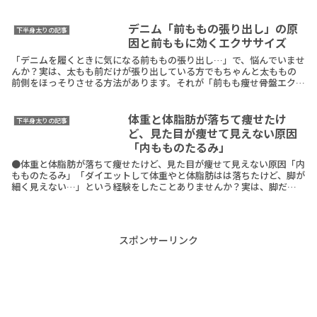
デニム「前ももの張り出し」の原
下半身太りの記事
因と前ももに効くエクササイズ
「デニムを履くときに気になる前ももの張り出し…」で、悩んでいませ
んか？実は、太もも前だけが張り出している方でもちゃんと太ももの
前側をほっそりさせる方法があります。それが「前もも痩せ骨盤エクサ
サイズ」です。なぜなら、太ももの前側だけが痩せないReadMore
体重と体脂肪が落ちて痩せたけ
下半身太りの記事
ど、見た目が痩せて見えない原因
「内もものたるみ」
●体重と体脂肪が落ちて痩せたけど、見た目が痩せて見えない原因「内
もものたるみ」「ダイエットして体重やと体脂肪はは落ちたけど、脚が
細く見えない…」という経験をしたことありませんか？実は、脚だけ
細く見えにくい方でも確実に脚がほっそりする方法があReadMore
スポンサーリンク