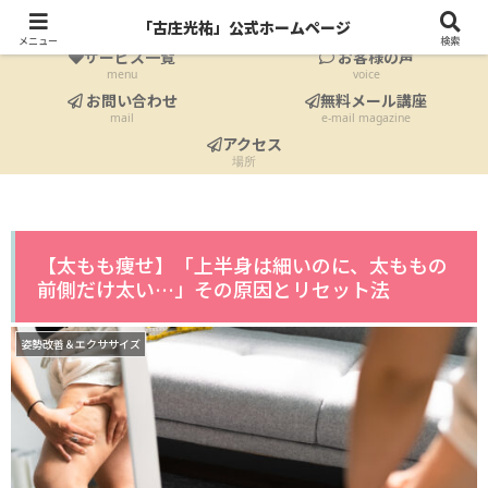
ホーム
プロフィール
「古庄光祐」公式ホームページ
Home
profile
メニュー
検索
サービス一覧
お客様の声
menu
voice
お問い合わせ
無料メール講座
mail
e-mail magazine
アクセス
場所
【太もも痩せ】「上半身は細いのに、太ももの
前側だけ太い…」その原因とリセット法
姿勢改善＆エクササイズ