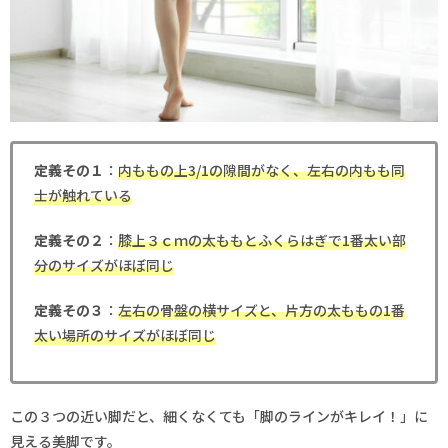
定義その１
：
内ももの上3/1の隙間がなく、左右の内もも同
士が触れている
定義その２
：
膝上３ｃｍの太ももとふくらはぎで1番太い部
分のサイズがほぼ同じ
定義その３
：
左右の骨盤の横サイズと、片方の太ももの1番
太い場所のサイズがほぼ同じ
この３つの近い脚だと、細くなくても「脚のラインがキレイ！」に
見える美脚です。