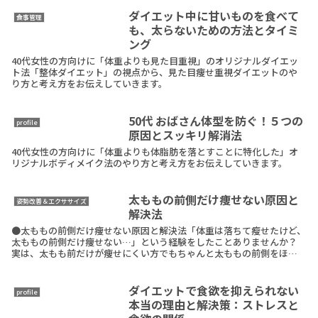
ダイエット中に甘いものを食べて
食事管理
も、太らないための方法とタイミ
ング
40代女性の方向けに「体重よりも見た目重視」のオリジナルダイエッ
ト法「整体ダイエット」の視点から、見た目痩せ重視ダイエットのや
り方と考え方をお伝えしていきます。
50代 おばさん体型を防ぐ！５つの
profile
原因とスッキリ解消法
40代女性の方向けに「体重よりも体脂肪を落とすことに特化した」オ
リジナルボディメイク法のやり方と考え方をお伝えしていきます。
太ももの前側だけ痩せない原因と
姿勢改善＆エクササイズ
解決法
●太ももの前側だけ痩せない原因と解決法「体重は落ちて瘦せたけど、
太ももの前側だけ痩せない…」という経験をしたことありませんか？
実は、太もも前だけが痩せにくい方でもちゃんと太ももの前側をほっ
そりさせる方法があります。それが「骨盤をまっすぐに整ReadMore
ダイエットで食欲を抑えられない
profile
本当の理由と解決策：ストレスと