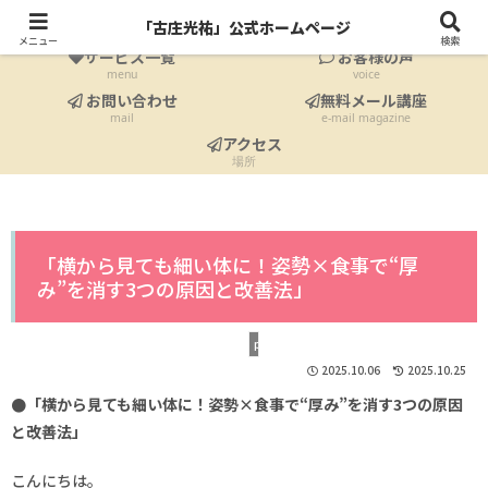
ホーム
プロフィール
「古庄光祐」公式ホームページ
Home
profile
メニュー
検索
サービス一覧
お客様の声
menu
voice
お問い合わせ
無料メール講座
mail
e-mail magazine
アクセス
場所
「横から見ても細い体に！姿勢×食事で“厚
み”を消す3つの原因と改善法」
profile
2025.10.06
2025.10.25
●「横から見ても細い体に！姿勢×食事で“厚み”を消す3つの原因
と改善法」
こんにちは。