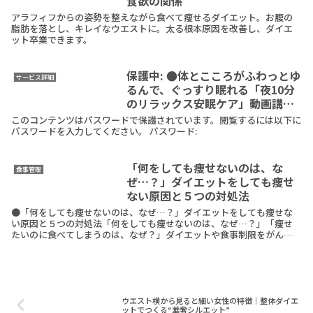
食欲の関係
アラフィフからの姿勢を整えながら食べて痩せるダイエット。お腹の
脂肪を落とし、キレイなウエストに。太る根本原因を改善し、ダイエ
ット卒業できます。
保護中: ●体とこころがふわっとゆ
サービス詳細
るんで、ぐっすり眠れる「夜10分
のリラックス安眠ケア」動画講座
（メルマガ読者さん特別価格販
このコンテンツはパスワードで保護されています。閲覧するには以下に
売）
パスワードを入力してください。 パスワード:
「何をしても痩せないのは、な
食事管理
ぜ…？」ダイエットをしても痩せ
ない原因と５つの対処法
●「何をしても痩せないのは、なぜ…？」ダイエットをしても痩せな
い原因と５つの対処法「何をしても痩せないのは、なぜ…？」「痩せ
たいのに食べてしまうのは、なぜ？」ダイエットや食事制限をがんば
っているけど痩せないとき食べる量を減らせば痩せるのに、
ReadMore
ウエスト横から見ると細い女性の特徴｜整体ダイエ
ットでつくる“華奢シルエット”