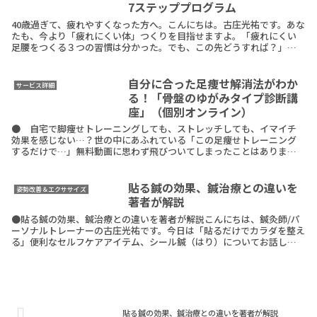
7ステッププログラム
40歳過ぎて、疲れやすくなった方へ。こんにちは。古庄光祐です。あな
たも、今より「疲れにくい体」つくりを目指せますよ。「疲れにくい
足腰をつくる３つの習慣は分かった。でも、この先どうすれば？」
「整体に通い続けるのは、ちょっと抵抗が…」「自分で自ReadMore
自分に合った足痩せ解消法がわか
サービス詳細
る！「骨盤のゆがみタイプ診断講
座」（個別オンライン）
● 自宅で脚痩せトレーニングしても、ストレッチしても、イマイチ
効果を感じない…？世の中にあふれている「この足痩せトレーニング
するだけで…」無料動画に思わず飛びついてしまったことはありませ
んか。もしくは、自分だけでは無理だから「専門家に任よう
ReadMore
貼る鍼の効果、鍼治療との違いを
姿勢改善＆エクササイズ
著者が解説
●貼る鍼の効果、鍼治療との違いを著者が解説こんにちは、鍼灸師/パ
ーソナルトレーナーの古庄光祐です。今日は「貼るだけでカラダを整え
る」便利なセルフケアアイテム、シール鍼（はり）についてお話しま
す。私の著書が発売となりました。そもそも、貼る鍼＝ReadMore
貼る鍼の効果、鍼治療との違いを著者が解説