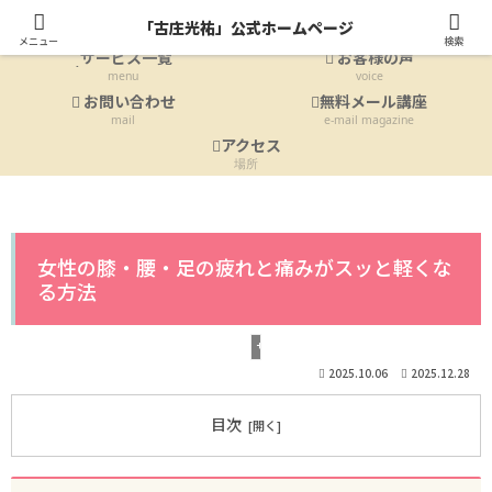
ホーム
プロフィール
「古庄光祐」公式ホームページ
Home
profile
メニュー
検索
サービス一覧
お客様の声
menu
voice
お問い合わせ
無料メール講座
mail
e-mail magazine
アクセス
場所
女性の膝・腰・足の疲れと痛みがスッと軽くな
る方法
サービス詳細
2025.10.06
2025.12.28
目次