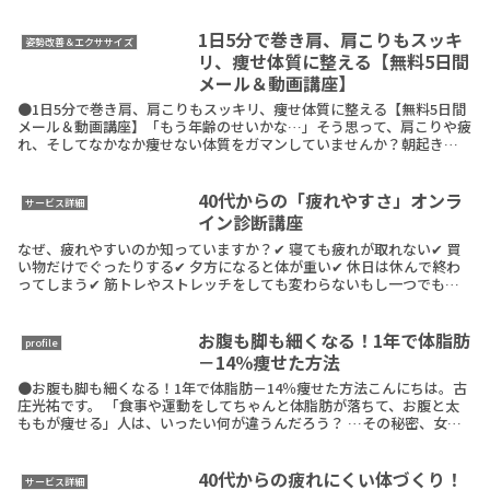
1日5分で巻き肩、肩こりもスッキ
姿勢改善＆エクササイズ
リ、痩せ体質に整える【無料5日間
メール＆動画講座】
●1日5分で巻き肩、肩こりもスッキリ、痩せ体質に整える【無料5日間
メール＆動画講座】「もう年齢のせいかな…」そう思って、肩こりや疲
れ、そしてなかなか痩せない体質をガマンしていませんか？朝起きた
瞬間から肩がズーンと重い…。夕方には肩がガチガチReadMore
40代からの「疲れやすさ」オンラ
サービス詳細
イン診断講座
なぜ、疲れやすいのか知っていますか？✔ 寝ても疲れが取れない✔ 買
い物だけでぐったりする✔ 夕方になると体が重い✔ 休日は休んで終わ
ってしまう✔ 筋トレやストレッチをしても変わらないもし一つでも当
てはまるなら、疲れやすさの原因は、年齢でも筋ReadMore
お腹も脚も細くなる！1年で体脂肪
profile
－14％痩せた方法
●お腹も脚も細くなる！1年で体脂肪－14％痩せた方法こんにちは。古
庄光祐です。 「食事や運動をしてちゃんと体脂肪が落ちて、お腹と太
ももが痩せる」人は、いったい何が違うんだろう？ …その秘密、女性
のお腹と太もも痩せ専門のボディメイクトレーナーReadMore
40代からの疲れにくい体づくり！
サービス詳細