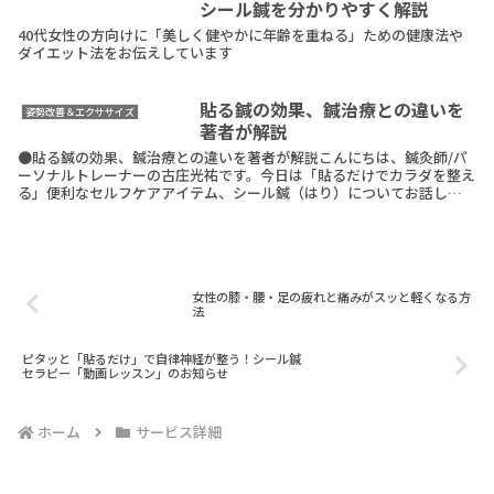
シール鍼を分かりやすく解説
40代女性の方向けに「美しく健やかに年齢を重ねる」ための健康法や
ダイエット法をお伝えしています
貼る鍼の効果、鍼治療との違いを
姿勢改善＆エクササイズ
著者が解説
●貼る鍼の効果、鍼治療との違いを著者が解説こんにちは、鍼灸師/パ
ーソナルトレーナーの古庄光祐です。今日は「貼るだけでカラダを整え
る」便利なセルフケアアイテム、シール鍼（はり）についてお話しま
す。私の著書が発売となりました。そもそも、貼る鍼＝ReadMore
女性の膝・腰・足の疲れと痛みがスッと軽くなる方
法
ピタッと「貼るだけ」で自律神経が整う！シール鍼
セラピー「動画レッスン」のお知らせ
ホーム
サービス詳細