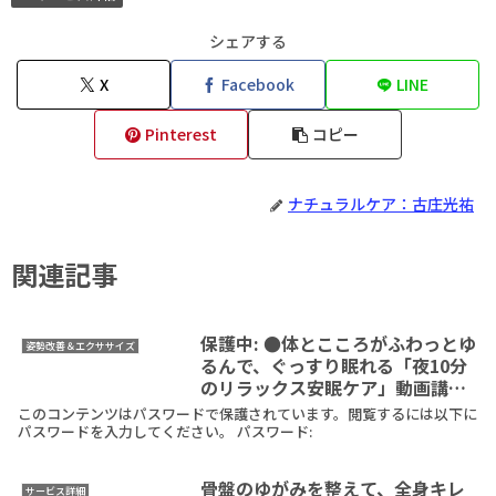
シェアする
X
Facebook
LINE
Pinterest
コピー
ナチュラルケア：古庄光祐
関連記事
保護中: ●体とこころがふわっとゆ
姿勢改善＆エクササイズ
るんで、ぐっすり眠れる「夜10分
のリラックス安眠ケア」動画講座
（メルマガ読者さん特別価格販
このコンテンツはパスワードで保護されています。閲覧するには以下に
売）
パスワードを入力してください。 パスワード:
骨盤のゆがみを整えて、全身キレ
サービス詳細