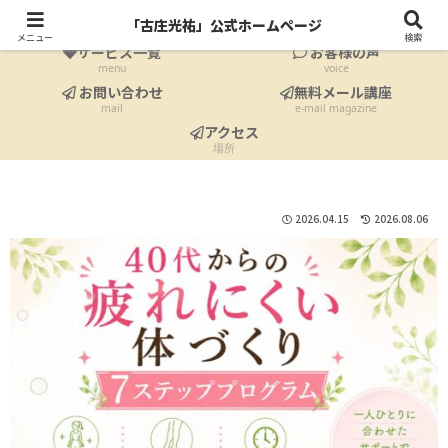
ホーム
プロフィール
「古庄光祐」公式ホームページ
Home
profile
メニュー
検索
サービス一覧
お客様の声
menu
voice
お問い合わせ
無料メール講座
mail
e-mail magazine
アクセス
場所
2026.04.15
2026.08.06