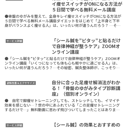
イ痩せスイッチがONになる方法が
５日間で学べる無料メール講座
●骨盤のゆがみを整えて、全身キレイ痩せスイッチがONになる方法が
５日間で学べる無料メール講座ダイエットをはじめて「上半身と下半
身がバランスよく痩せる人」は、いったい何が違うんだろう？ …その
秘密、鍼灸整体師歴20年/ボディメイクトレーナーがReadMore
「シール鍼を”ピタッ”と貼るだけ
サービス詳細
で自律神経が整うケア」ZOOMオ
ンライン講座
●「シール鍼を”ピタッ”と貼るだけで自律神経が整うケア」ZOOMオ
ンライン講座「いくつになっても体も心も軽やかに過ごせる人」は、
いったい何が違うんだろう？…その秘密、鍼灸整体師が、こっそり教
えます。「なんとなくだるい、、、」「眠りが浅い、、ReadMore
自分に合った足痩せ解消法がわか
姿勢改善＆エクササイズ
る！「骨盤のゆがみタイプ診断講
座」（個別オンライン）
● 自宅で脚痩せトレーニングしても、ストレッチしても、イマイチ
効果を感じない…？世の中にあふれている「この足痩せトレーニング
するだけで…」無料動画に思わず飛びついてしまったことはありませ
んか。もしくは、自分だけでは無理だから「専門家に任よう
ReadMore
【シール鍼】の効果とおすすめの
サービス詳細