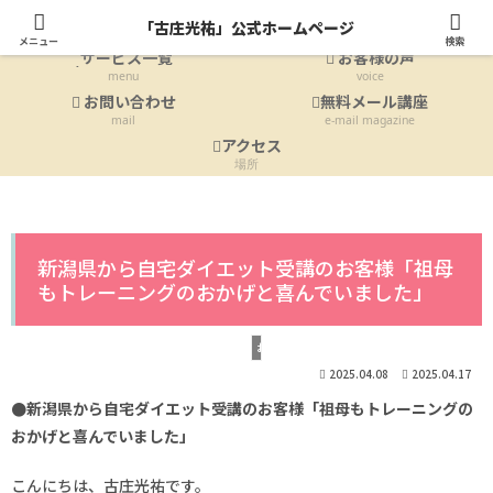
ホーム
プロフィール
「古庄光祐」公式ホームページ
Home
profile
メニュー
検索
サービス一覧
お客様の声
menu
voice
お問い合わせ
無料メール講座
mail
e-mail magazine
アクセス
場所
新潟県から自宅ダイエット受講のお客様「祖母
もトレーニングのおかげと喜んでいました」
お客様の声
2025.04.08
2025.04.17
●新潟県から自宅ダイエット受講のお客様「祖母もトレーニングの
おかげと喜んでいました」
こんにちは、古庄光祐です。