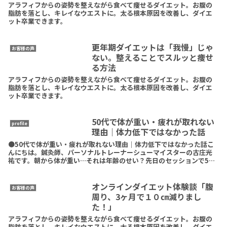
アラフィフからの姿勢を整えながら食べて痩せるダイエット。お腹の
脂肪を落とし、キレイなウエストに。太る根本原因を改善し、ダイエ
ット卒業できます。
更年期ダイエットは「我慢」じゃ
お客様の声
ない。整えることでスルッと痩せ
る方法
アラフィフからの姿勢を整えながら食べて痩せるダイエット。お腹の
脂肪を落とし、キレイなウエストに。太る根本原因を改善し、ダイエ
ット卒業できます。
50代で体が重い・疲れが取れない
profile
理由｜体力低下ではなかった話
●50代で体が重い・疲れが取れない理由｜体力低下ではなかった話こ
んにちは。鍼灸師、パーソナルトレーナーシューマイスターの古庄光
祐です。朝から体が重い…それは年齢のせい？先日のセッションで50
代の女性のお客様がこんなことをおっしゃいました。「ReadMore
オンラインダイエット体験談「腹
お客様の声
周り、3ヶ月で１０㎝減りまし
た！」
アラフィフからの姿勢を整えながら食べて痩せるダイエット。お腹の
脂肪を落とし、キレイなウエストに。太る根本原因を改善し、ダイエ