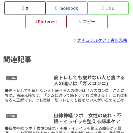
X
Facebook
LINE
Pinterest
コピー
ナチュラルケア：古庄光祐
関連記事
筋トレしても痩せない人と痩せる
profile
人の違いは「ガスコンロ」
●筋トレしても痩せない人と痩せる人の違いは「ガスコンロ」こんに
ちは。古庄光祐です。「ジムに通って筋トレすれば痩せる！」これはも
ちろん正解です。でも実は…筋トレしても痩せない人がいるのをご存じ
ですか？せっかく頑張っているのに、思ったように成果ReadMore
自律神経 ツボ｜女性の疲れ・不
profile
眠・イライラを整える簡単ケア
●自律神経 ツボ｜女性の疲れ・不眠・イライラを整える簡単ケア最
近、こんな不調ありませんか？寝ても疲れが抜けない夜中に目が覚め