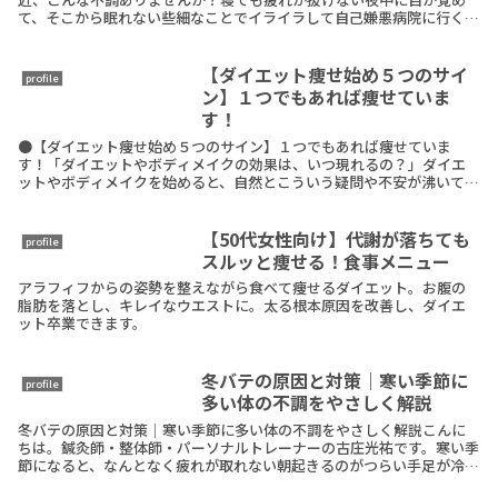
て、そこから眠れない些細なことでイライラして自己嫌悪病院に行くほ
どじゃないけど、ずっとしんどいもしひとつでも当てはまReadMore
【ダイエット痩せ始め５つのサイ
profile
ン】１つでもあれば痩せていま
す！
●【ダイエット痩せ始め５つのサイン】１つでもあれば痩せていま
す！「ダイエットやボディメイクの効果は、いつ現れるの？」ダイエ
ットやボディメイクを始めると、自然とこういう疑問や不安が沸いてく
る経験をされたことがあるのではないでしょうか？ダイエッ
ReadMore
【50代女性向け】代謝が落ちても
profile
スルッと痩せる！食事メニュー
アラフィフからの姿勢を整えながら食べて痩せるダイエット。お腹の
脂肪を落とし、キレイなウエストに。太る根本原因を改善し、ダイエ
ット卒業できます。
冬バテの原因と対策｜寒い季節に
profile
多い体の不調をやさしく解説
冬バテの原因と対策｜寒い季節に多い体の不調をやさしく解説こんに
ちは。鍼灸師・整体師・パーソナルトレーナーの古庄光祐です。寒い季
節になると、なんとなく疲れが取れない朝起きるのがつらい手足が冷え
て眠れない気分が落ち込みやすいそんな不調を感じる方ReadMore