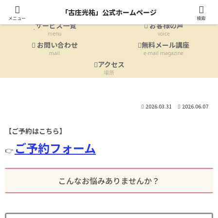
ホーム
プロフィール
「古庄光祐」公式ホームページ
Home
profile
メニュー
検索
サービス一覧
お客様の声
menu
voice
お問い合わせ
無料メール講座
mail
e-mail magazine
アクセス
場所
2026.03.31
2026.06.07
【ご予約はこちら】
ご予約フォーム
👉
こんなお悩みありませんか？