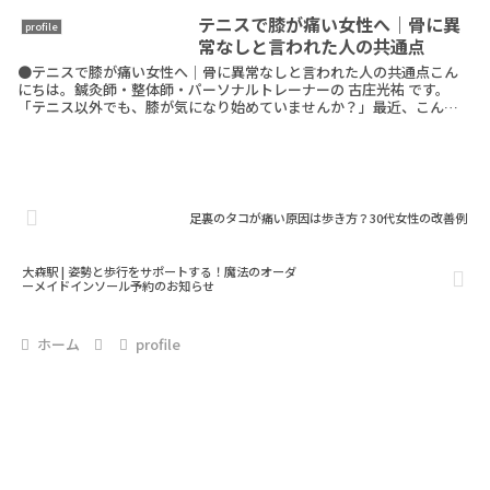
テニスで膝が痛い女性へ｜骨に異
profile
常なしと言われた人の共通点
●テニスで膝が痛い女性へ｜骨に異常なしと言われた人の共通点こん
にちは。鍼灸師・整体師・パーソナルトレーナーの 古庄光祐 です。
「テニス以外でも、膝が気になり始めていませんか？」最近、こんな
感覚はありませんか？・駅や会場の 階段で、膝がズンとReadMore
足裏のタコが痛い原因は歩き方？30代女性の改善例
大森駅 | 姿勢と歩行をサポートする！魔法のオーダ
ーメイドインソール予約のお知らせ
ホーム
profile