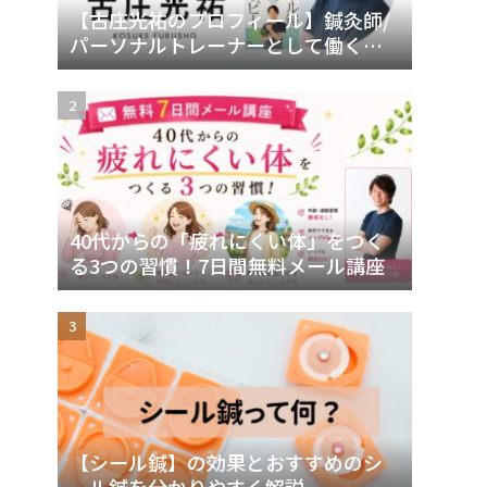
【古庄光祐のプロフィール】鍼灸師/
パーソナルトレーナーとして働く理
由
40代からの「疲れにくい体」をつく
る3つの習慣！7日間無料メール講座
【シール鍼】の効果とおすすめのシ
ール鍼を分かりやすく解説