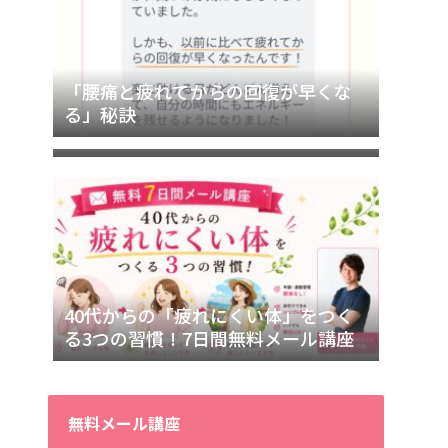
「腰痛と疲れてからの回復が早くな
「マッサージへ行っても、すぐ疲れ
る」秘訣
が戻る…」その理由
40代からの「疲れにくい体」をつく
る3つの習慣！7日間無料メール講座
無料メール講座