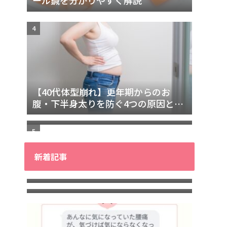
【40代体型崩れ】更年期からのお
巻き肩のセルフチェック方法と原因
腹・下半身太りを防ぐ4つの原因と改
｜自分で改善するための完全ガイド
善法
新着記事
40代からの「疲れやすさ」の正体が
40代からの「疲れやすさ」オンライ
わかる！無料10日間メール講座
ン診断講座