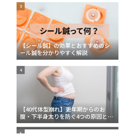
【シール鍼】の効果とおすすめのシ
ール鍼を分かりやすく解説
【40代体型崩れ】更年期からのお
巻き肩のセルフチェック方法と原因
腹・下半身太りを防ぐ4つの原因と改
｜自分で改善するための完全ガイド
善法