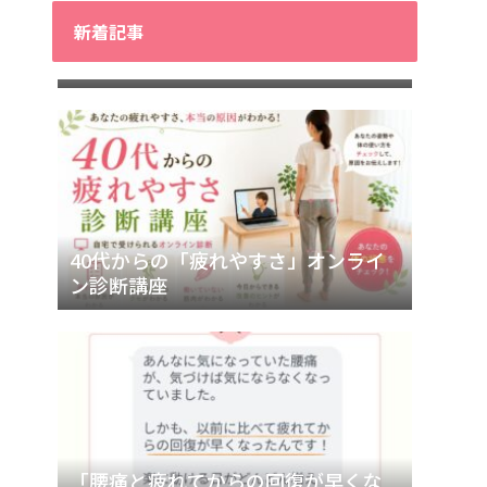
新着記事
40代からの「疲れやすさ」の正体が
わかる！無料10日間メール講座
40代からの「疲れやすさ」オンライ
ン診断講座
「腰痛と疲れてからの回復が早くな