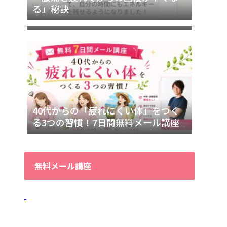
「マッサージへ行っても、すぐ疲れ
る」秘訣
が戻る…」その理由
40代からの「疲れにくい体」をつく
る3つの習慣！7日間無料メール講座
無料メール講座