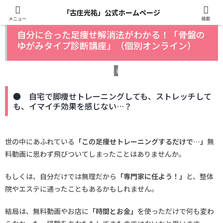
「古庄光祐」公式ホームページ
メニュー
検索
自分に合った足痩せ解消法がわかる！「骨盤の
ゆがみタイプ診断講座」（個別オンライン）
姿勢改善＆エクササイズ
● 自宅で脚痩せトレーニングしても、ストレッチして
も、イマイチ効果を感じない…？
世の中にあふれている
「この足痩せトレーニングするだけで…」
無
料動画に思わず飛びついてしまったことはありませんか。
もしくは、自分だけでは無理だから
「専門家に任よう！」
と、整体
院やエステに通ったこともあるかもしれません。
結局は、無料動画やお店に
「時間とお金」
を使っただけで何も変わ