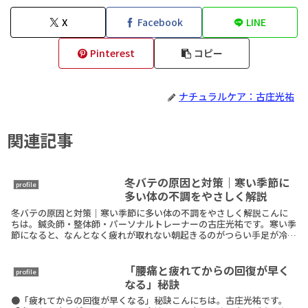
X
Facebook
LINE
Pinterest
コピー
ナチュラルケア：古庄光祐
関連記事
冬バテの原因と対策｜寒い季節に
profile
多い体の不調をやさしく解説
冬バテの原因と対策｜寒い季節に多い体の不調をやさしく解説こんに
ちは。鍼灸師・整体師・パーソナルトレーナーの古庄光祐です。寒い季
節になると、なんとなく疲れが取れない朝起きるのがつらい手足が冷え
て眠れない気分が落ち込みやすいそんな不調を感じる方ReadMore
「腰痛と疲れてからの回復が早く
profile
なる」秘訣
●「疲れてからの回復が早くなる」秘訣こんにちは。古庄光祐です。