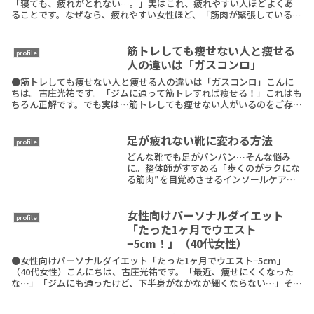
「寝ても、疲れがとれない…。」実はこれ、疲れやすい人ほどよくあ
ることです。なぜなら、疲れやすい女性ほど、「筋肉が緊張している」
ことと「その状態で立つ、歩く」から。その結果、本来持ReadMore
筋トレしても痩せない人と痩せる
profile
人の違いは「ガスコンロ」
●筋トレしても痩せない人と痩せる人の違いは「ガスコンロ」こんに
ちは。古庄光祐です。「ジムに通って筋トレすれば痩せる！」これはも
ちろん正解です。でも実は…筋トレしても痩せない人がいるのをご存じ
ですか？せっかく頑張っているのに、思ったように成果ReadMore
足が疲れない靴に変わる方法
profile
どんな靴でも足がパンパン…そんな悩み
に。整体師がすすめる「歩くのがラクにな
る筋肉”を目覚めさせるインソールケア
で、歩くたびに軽くなる体へ。履くだけで
姿勢も美しく整う。
女性向けパーソナルダイエット
profile
「たった1ヶ月でウエスト
−5cm！」（40代女性）
●女性向けパーソナルダイエット「たった1ヶ月でウエスト−5cm」
（40代女性）こんにちは、古庄光祐です。「最近、痩せにくくなった
な…」「ジムにも通ったけど、下半身がなかなか細くならない…」そん
なお悩み、ありませんか？今回ご紹介するのは、さいReadMore