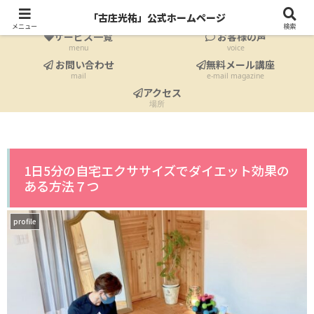
ホーム
プロフィール
「古庄光祐」公式ホームページ
Home
profile
メニュー
検索
サービス一覧
お客様の声
menu
voice
お問い合わせ
無料メール講座
mail
e-mail magazine
アクセス
場所
1日5分の自宅エクササイズでダイエット効果の
ある方法７つ
profile