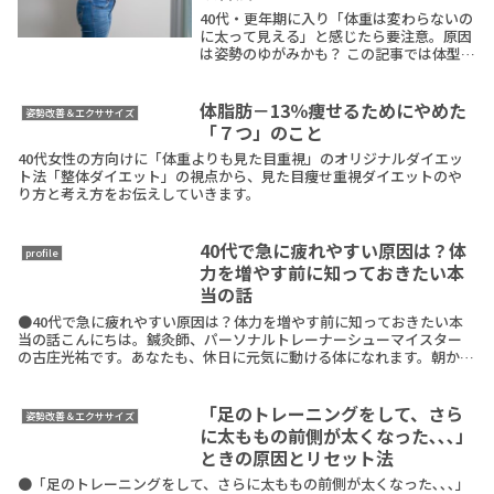
40代・更年期に入り「体重は変わらないの
に太って見える」と感じたら要注意。原因
は姿勢のゆがみかも？ この記事では体型崩
れの4つの原因と、見た目を−5kg変える姿
勢改善法を紹介します。
体脂肪－13％痩せるためにやめた
姿勢改善＆エクササイズ
「７つ」のこと
40代女性の方向けに「体重よりも見た目重視」のオリジナルダイエッ
ト法「整体ダイエット」の視点から、見た目痩せ重視ダイエットのや
り方と考え方をお伝えしていきます。
40代で急に疲れやすい原因は？体
profile
力を増やす前に知っておきたい本
当の話
●40代で急に疲れやすい原因は？体力を増やす前に知っておきたい本
当の話こんにちは。鍼灸師、パーソナルトレーナーシューマイスター
の古庄光祐です。あなたも、休日に元気に動ける体になれます。朝から
軽やかで、疲れにくい体になれます。先日のセッションReadMore
「足のトレーニングをして、さら
姿勢改善＆エクササイズ
に太ももの前側が太くなった､､､」
ときの原因とリセット法
●「足のトレーニングをして、さらに太ももの前側が太くなった､､､」