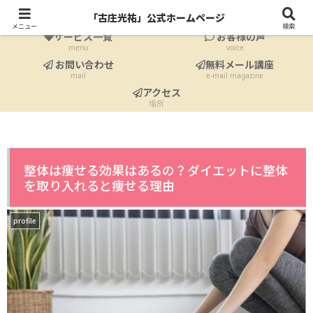
ホーム
プロフィール
「古庄光祐」公式ホームページ
Home
profile
メニュー
検索
サービス一覧
お客様の声
menu
voice
お問い合わせ
無料メール講座
mail
e-mail magazine
アクセス
場所
整体は痩せる効果はあるの？ダイエットに整体
を取り入れると痩せる理由
profile