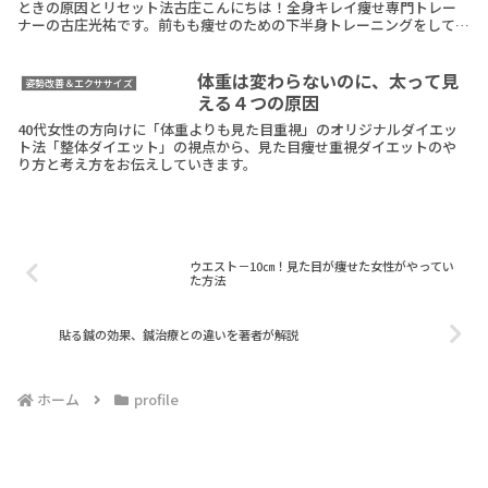
ときの原因とリセット法古庄こんにちは！全身キレイ痩せ専門トレー
ナーの古庄光祐です。前もも痩せのための下半身トレーニングをしてい
るのに、太ももが細くならない・・・なんて状況になReadMore
体重は変わらないのに、太って見
姿勢改善＆エクササイズ
える４つの原因
40代女性の方向けに「体重よりも見た目重視」のオリジナルダイエッ
ト法「整体ダイエット」の視点から、見た目痩せ重視ダイエットのや
り方と考え方をお伝えしていきます。
ウエスト－10㎝！見た目が痩せた女性がやってい
た方法
貼る鍼の効果、鍼治療との違いを著者が解説
ホーム
profile