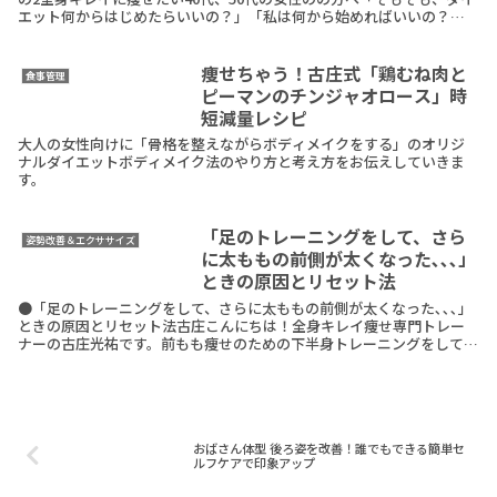
エット何からはじめたらいいの？」「私は何から始めればいいの？」
「どんなダイエットをすればいいのかな？」こういReadMore
痩せちゃう！古庄式「鶏むね肉と
食事管理
ピーマンのチンジャオロース」時
短減量レシピ
大人の女性向けに「骨格を整えながらボディメイクをする」のオリジ
ナルダイエットボディメイク法のやり方と考え方をお伝えしていきま
す。
「足のトレーニングをして、さら
姿勢改善＆エクササイズ
に太ももの前側が太くなった､､､」
ときの原因とリセット法
●「足のトレーニングをして、さらに太ももの前側が太くなった､､､」
ときの原因とリセット法古庄こんにちは！全身キレイ痩せ専門トレー
ナーの古庄光祐です。前もも痩せのための下半身トレーニングをしてい
るのに、太ももが細くならない・・・なんて状況になReadMore
おばさん体型 後ろ姿を改善！誰でもできる簡単セ
ルフケアで印象アップ