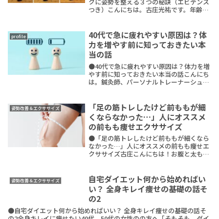
クに姿勢を整える３つの秘訣（エビデンス
つき）こんにちは。古庄光祐です。年齢を
重ねるごとに、なんとなく感じる体のこわ
ばりや疲れやすさ。実は、姿勢を整えるケ
アには、ちょっとしたコツがあるんです。
40代で急に疲れやすい原因は？体
profile
そのコツをReadMore
力を増やす前に知っておきたい本
当の話
●40代で急に疲れやすい原因は？体力を増
やす前に知っておきたい本当の話こんにち
は。鍼灸師、パーソナルトレーナーシュー
マイスターの古庄光祐です。あなたも、休
日に元気に動ける体になれます。朝から軽
やかで、疲れにくい体になれます。先日の
「足の筋トレしたけど前ももが細
姿勢改善＆エクササイズ
セッションReadMore
くならなかった…」人にオススメ
の前もも痩せエクササイズ
●「足の筋トレしたけど前ももが細くなら
なかった…」人にオススメの前もも痩せエ
クササイズ古庄こんにちは！お腹と太もも
痩せ専門トレーナーの古庄光祐です。前も
も痩せのための下半身トレーニングをして
いるのに、太ももが細くならない・・・な
自宅ダイエット何から始めればい
姿勢改善＆エクササイズ
んて状況になReadMore
い？ 全身キレイ痩せの基礎の話そ
の2
●自宅ダイエット何から始めればいい？ 全身キレイ痩せの基礎の話そ
の2全身キレイに痩せたい40代、50代の女性のの方へ「そもそも、ダイ