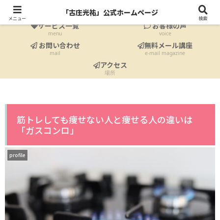
ホーム
プロフィール
「古庄光祐」公式ホームページ
Home
profile
メニュー
検索
サービス一覧
お客様の声
menu
voice
お問い合わせ
無料メール講座
mail
e-mail magazine
アクセス
場所
筋トレしても痩せない人と痩せる人の違いは
「ガスコンロ」
profile