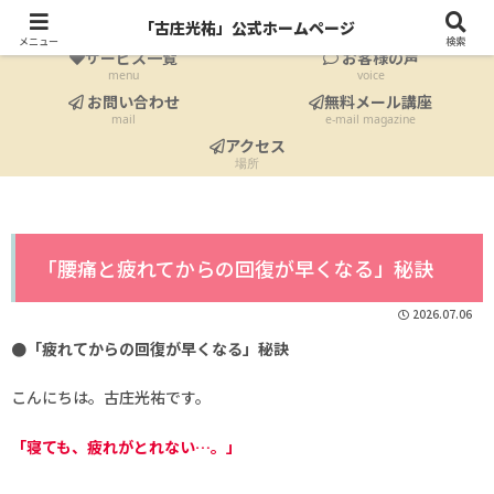
ホーム
プロフィール
「古庄光祐」公式ホームページ
Home
profile
メニュー
検索
サービス一覧
お客様の声
menu
voice
お問い合わせ
無料メール講座
mail
e-mail magazine
アクセス
場所
「腰痛と疲れてからの回復が早くなる」秘訣
2026.07.06
●「疲れてからの回復が早くなる」秘訣
こんにちは。古庄光祐です。
「寝ても、疲れがとれない…。」