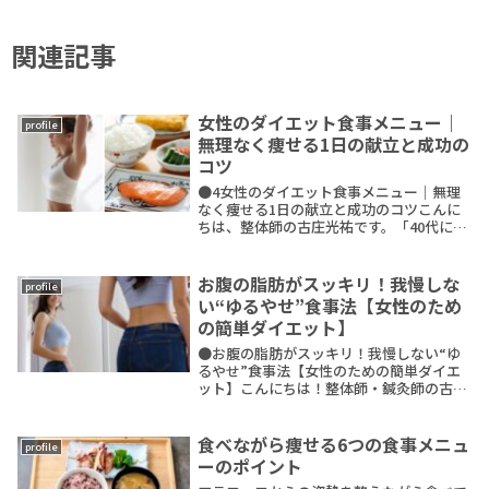
関連記事
女性のダイエット食事メニュー｜
profile
無理なく痩せる1日の献立と成功の
コツ
●4女性のダイエット食事メニュー｜無理
なく痩せる1日の献立と成功のコツこんに
ちは、整体師の古庄光祐です。「40代にな
ってから痩せにくい」「ダイエットしても
リバウンドばかり…」「何を食べればいい
のかわからない」そんなお悩みを抱えてい
お腹の脂肪がスッキリ！我慢しな
profile
る女性、多ReadMore
い“ゆるやせ”食事法【女性のため
の簡単ダイエット】
●お腹の脂肪がスッキリ！我慢しない“ゆ
るやせ”食事法【女性のための簡単ダイエ
ット】こんにちは！整体師・鍼灸師の古庄
光祐です。「最近、お腹周りが気にな
る…」「前より食べてないのに、体重が落
ちにくくなった気がする…」そんなふうに
食べながら痩せる6つの食事メニュ
profile
感じていませんかReadMore
ーのポイント