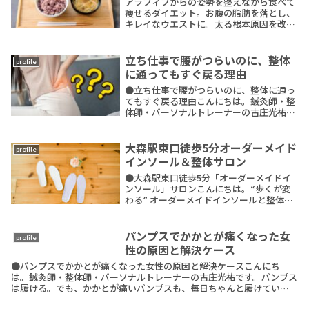
アラフィフからの姿勢を整えながら食べて
痩せるダイエット。お腹の脂肪を落とし、
キレイなウエストに。太る根本原因を改善
し、ダイエット卒業できます。
立ち仕事で腰がつらいのに、整体
profile
に通ってもすぐ戻る理由
●立ち仕事で腰がつらいのに、整体に通っ
てもすぐ戻る理由こんにちは。鍼灸師・整
体師・パーソナルトレーナーの古庄光祐で
す。立ち仕事をしていると、・夕方になる
と腰が重くなる・仕事終わりは、まっすぐ
立つのがつらい・整体に行くとラクだけ
大森駅東口徒歩5分オーダーメイド
profile
ど、数日で戻るReadMore
インソール＆整体サロン
●大森駅東口徒歩5分「オーダーメイドイ
ンソール」サロンこんにちは。“歩くが変
わる” オーダーメイドインソールと整体の
専門サロン鍼灸師 × 整体師 × パーソナル
トレーナーの 古庄光祐 です。当サロンは
JR大森駅東口から徒歩5分／北口から徒歩
パンプスでかかとが痛くなった女
profile
ReadMore
性の原因と解決ケース
●パンプスでかかとが痛くなった女性の原因と解決ケースこんにち
は。鍼灸師・整体師・パーソナルトレーナーの古庄光祐です。パンプス
は履ける。でも、かかとが痛いパンプスも、毎日ちゃんと履けてい
る。でも、履いてしばらくするとかかとがズンと痛くなる。イ