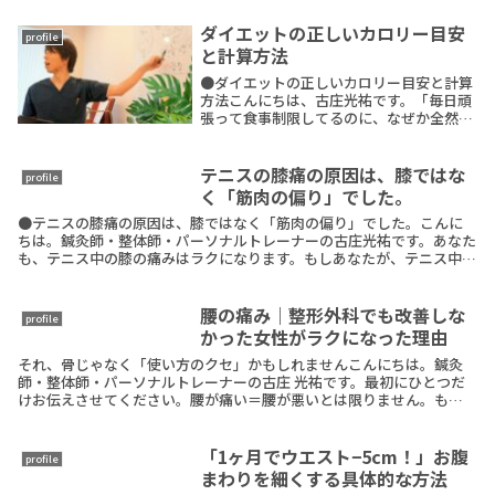
鏡を見たら…あれ？なんか体が分厚い？」
こんな経験、ありませんか？実は“横から
ダイエットの正しいカロリー目安
profile
見たときの厚みReadMore
と計算方法
●ダイエットの正しいカロリー目安と計算
方法こんにちは、古庄光祐です。「毎日頑
張って食事制限してるのに、なぜか全然痩
せない…」「そもそも、私って一日にどれ
くらい食べていいの？」そんな風に悩んで
いませんか？ダイエット成功のカギは、
テニスの膝痛の原因は、膝ではな
profile
「正しいカロリReadMore
く「筋肉の偏り」でした。
●テニスの膝痛の原因は、膝ではなく「筋肉の偏り」でした。こんに
ちは。鍼灸師・整体師・パーソナルトレーナーの古庄光祐です。あなた
も、テニス中の膝の痛みはラクになります。もしあなたが、テニス中に
膝が痛む整形外科で「骨に異常なし」と言われた整体でReadMore
腰の痛み｜整形外科でも改善しな
profile
かった女性がラクになった理由
それ、骨じゃなく「使い方のクセ」かもしれませんこんにちは。鍼灸
師・整体師・パーソナルトレーナーの古庄 光祐です。最初にひとつだ
けお伝えさせてください。腰が痛い＝腰が悪いとは限りません。もし
あなたが今、腰が痛くなりそうで、動きが小さくなっていReadMore
「1ヶ月でウエスト−5cm！」お腹
profile
まわりを細くする具体的な方法