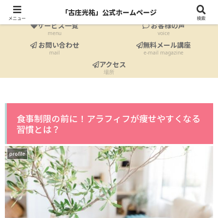
ホーム
プロフィール
「古庄光祐」公式ホームページ
Home
profile
メニュー
検索
サービス一覧
お客様の声
menu
voice
お問い合わせ
無料メール講座
mail
e-mail magazine
アクセス
場所
食事制限の前に！アラフィフが痩せやすくなる
習慣とは？
profile