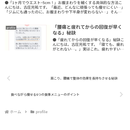
●「1ヶ月でウエスト−5cm！」お腹まわりを細くする具体的な方法こ
んにちは、古庄光祐です。「最近、どんなに頑張っても痩せにくい…」
「ジムにも通ったのに、お腹まわりや下半身が変わらない…」そんな
ふうに感じたこと、ありませんか？今回は、たった1ReadMore
「腰痛と疲れてからの回復が早く
profile
なる」秘訣
●「疲れてからの回復が早くなる」秘訣こ
んにちは。古庄光祐です。「寝ても、疲れ
がとれない…。」実はこれ、疲れやすい人
ほどよくあることです。なぜなら、疲れや
すい女性ほど、「筋肉が緊張している」こ
とと「その状態で立つ、歩く」から。その
結果、本来持ReadMore
肩こり、腰痛で整体の効果を長持ちさせる秘訣
食べながら痩せる6つの食事メニューのポイント
ホーム
profile