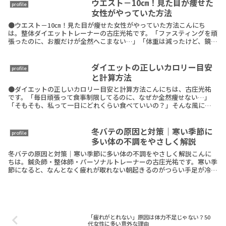
ウエスト－10㎝！見た目が痩せた
profile
女性がやっていた方法
●ウエスト－10㎝！見た目が痩せた女性がやっていた方法こんにち
は。整体ダイエットトレーナーの古庄光祐です。「ファスティングを頑
張ったのに、お腹だけが全然へこまない…」「体重は減ったけど、鏡を
見るとシルエットが変わらない…」こんな悩み、あなたReadMore
ダイエットの正しいカロリー目安
profile
と計算方法
●ダイエットの正しいカロリー目安と計算方法こんにちは、古庄光祐
です。「毎日頑張って食事制限してるのに、なぜか全然痩せない…」
「そもそも、私って一日にどれくらい食べていいの？」そんな風に悩
んでいませんか？ダイエット成功のカギは、「正しいカロリ
ReadMore
冬バテの原因と対策｜寒い季節に
profile
多い体の不調をやさしく解説
冬バテの原因と対策｜寒い季節に多い体の不調をやさしく解説こんに
ちは。鍼灸師・整体師・パーソナルトレーナーの古庄光祐です。寒い季
節になると、なんとなく疲れが取れない朝起きるのがつらい手足が冷え
て眠れない気分が落ち込みやすいそんな不調を感じる方ReadMore
「疲れがとれない」原因は体力不足じゃない？50
代女性に多い意外な理由