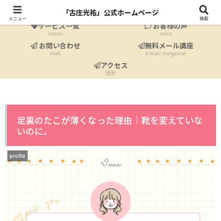
ホーム
プロフィール
「古庄光祐」公式ホームページ
Home
profile
メニュー
検索
サービス一覧
お客様の声
menu
voice
お問い合わせ
無料メール講座
mail
e-mail magazine
アクセス
場所
足裏のたこが薄くなった理由｜靴を変えていな
いのに。
profile