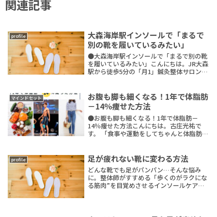
関連記事
大森海岸駅インソールで「まるで
profile
別の靴を履いているみたい」
●大森海岸駅インソールで「まるで別の靴
を履いているみたい」こんにちは。JR大森
駅から徒歩5分の「月1」鍼灸整体サロン鍼
灸師 × 整体師 × パーソナルトレーナーの
古庄光祐 です。パンプスを履いた時の凹凸
感、もう我慢しなくて大丈夫です。ぺた
お腹も脚も細くなる！1年で体脂肪
マインドセット
ReadMore
－14％痩せた方法
●お腹も脚も細くなる！1年で体脂肪－
14％痩せた方法こんにちは。古庄光祐で
す。 「食事や運動をしてちゃんと体脂肪が
落ちて、お腹と太ももが痩せる」人は、い
ったい何が違うんだろう？ …その秘密、女
性のお腹と太もも痩せ専門のボディメイク
足が疲れない靴に変わる方法
profile
トレーナーReadMore
どんな靴でも足がパンパン…そんな悩み
に。整体師がすすめる「歩くのがラクにな
る筋肉”を目覚めさせるインソールケア
で、歩くたびに軽くなる体へ。履くだけで
姿勢も美しく整う。