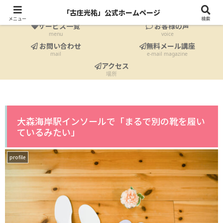
ホーム
プロフィール
「古庄光祐」公式ホームページ
Home
profile
メニュー
検索
サービス一覧
お客様の声
menu
voice
お問い合わせ
無料メール講座
mail
e-mail magazine
アクセス
場所
大森海岸駅インソールで「まるで別の靴を履い
ているみたい」
profile