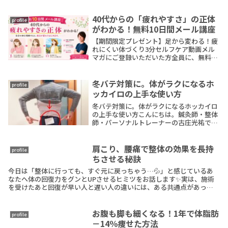
40代からの「疲れやすさ」の正体
profile
がわかる！無料10日間メール講座
【期間限定プレゼント】足から変わる！疲
れにくい体づくり3分セルフケア動画メル
マガにご登録いただいた方全員に、無料プ
レゼント！今すぐ登録の方はこちらから私
は鍼灸師として21年間、たくさんの40代、
50代の方を施術させていただきました。そ
冬バテ対策に。体がラクになるホ
profile
こで、ReadMore
ッカイロの上手な使い方
冬バテ対策に。体がラクになるホッカイロ
の上手な使い方こんにちは。鍼灸師・整体
師・パーソナルトレーナーの古庄光祐で
す。最近、冬になると、なぜか疲れやすい
朝から体が重い手足の冷えがつらい気分ま
で落ち込みやすいこんな不調を感じていま
肩こり、腰痛で整体の効果を長持
profile
せんか？「年齢ReadMore
ちさせる秘訣
今日は「整体に行っても、すぐ元に戻っちゃう…💦」と感じているあ
なたへ体の回復力をグンとUPさせるヒミツをお話します✨実は、施術
を受けたあと回復が早い人と遅い人の違いには、ある共通点があった
んです…！（施術をしていて、「何でこの違いあるのかな？」って、め
ちゃくちゃ調べたんです。）今日は、その理由と整体の効果を最大限に
引き出す「食事のポイント」を伝えます✨今日は、「その理由とポイン
お腹も脚も細くなる！1年で体脂肪
profile
ト」を伝えます✨
－14％痩せた方法