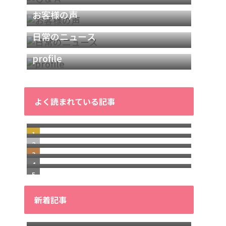
お客様の声
日常のニュース
profile
よく読まれている記事
40代からの「疲れにくい体」をつく
【古庄光祐のプロフィール】鍼灸師/
る3つの習慣！7日間無料メール講座
【シール鍼】の効果とおすすめのシ
パーソナルトレーナーとして働く理
【40代体型崩れ】更年期からのお
ール鍼を分かりやすく解説
由
巻き肩のセルフチェック方法と原因
腹・下半身太りを防ぐ4つの原因と改
｜自分で改善するための完全ガイド
善法
新着記事
40代からの「疲れやすさ」の正体が
40代からの「疲れやすさ」オンライ
わかる！無料10日間メール講座
「腰痛と疲れてからの回復が早くな
ン診断講座